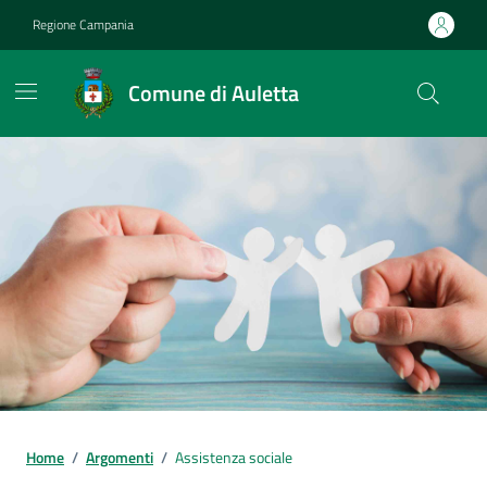
Vai ai contenuti
Vai al footer
Regione Campania
Comune di Auletta
Home
/
Argomenti
/
Assistenza sociale