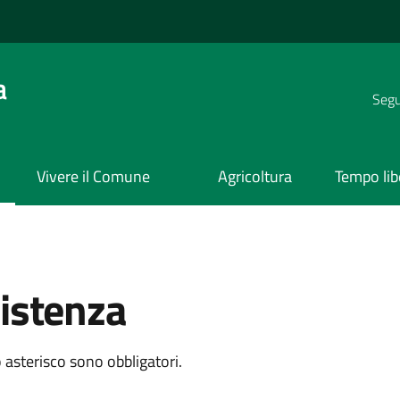
a
Segui
Vivere il Comune
Agricoltura
Tempo lib
sistenza
 asterisco sono obbligatori.