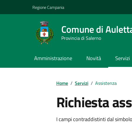
Vai ai contenuti
Vai al footer
Regione Campania
Comune di Aulett
Provincia di Salerno
Amministrazione
Novità
Servizi
Home
/
Servizi
/
Assistenza
Richiesta as
I campi contraddistinti dal simbolo