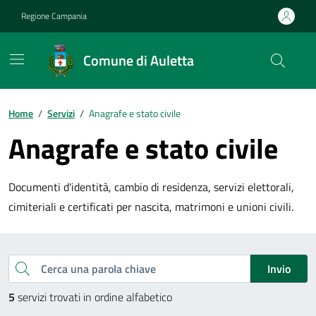
Vai ai contenuti
Vai al footer
Regione Campania
Comune di Auletta
Home
/
Servizi
/
Anagrafe e stato civile
Anagrafe e stato civile
Documenti d'identità, cambio di residenza, servizi elettorali,
cimiteriali e certificati per nascita, matrimoni e unioni civili.
Esplora tutti i servizi
Cerca una parola chiave
Invio
5
servizi trovati in ordine alfabetico