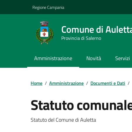
Vai ai contenuti
Vai al footer
Regione Campania
Comune di Aulett
Provincia di Salerno
Amministrazione
Novità
Servizi
Home
/
Amministrazione
/
Documenti e Dati
/
Statuto comunal
Dettagli del documento
Statuto del Comune di Auletta