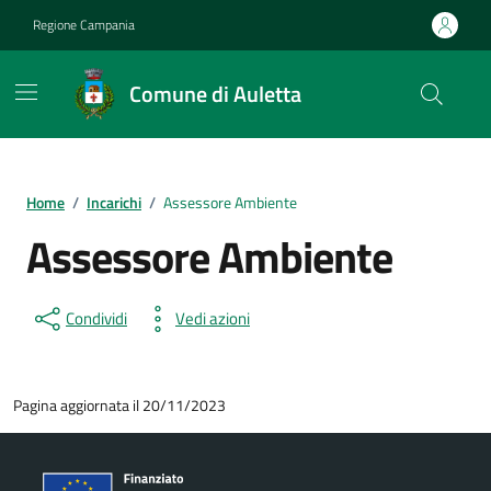
Vai ai contenuti
Vai al footer
Regione Campania
Comune di Auletta
Home
/
Incarichi
/
Assessore Ambiente
Assessore Ambiente
Condividi
Vedi azioni
Pagina aggiornata il 20/11/2023