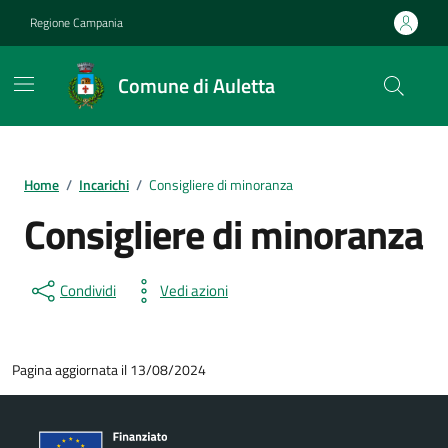
Vai ai contenuti
Vai al footer
Regione Campania
Comune di Auletta
Home
/
Incarichi
/
Consigliere di minoranza
Consigliere di minoranza
Condividi
Vedi azioni
Pagina aggiornata il 13/08/2024