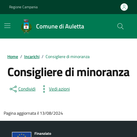
Vai ai contenuti
Vai al footer
Regione Campania
Comune di Auletta
Home
/
Incarichi
/
Consigliere di minoranza
Consigliere di minoranza
Condividi
Vedi azioni
Pagina aggiornata il 13/08/2024