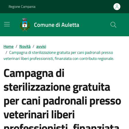
Vai ai contenuti
Vai al footer
Regione Campania
Comune di Auletta
Home
/
Novità
/
avvisi
/
Campagna di sterilizzazione gratuita per cani padronali presso
veterinari liberi professionisti, finanziata con contributo regionale.
Campagna di
sterilizzazione gratuita
per cani padronali presso
veterinari liberi
professionisti, finanziata