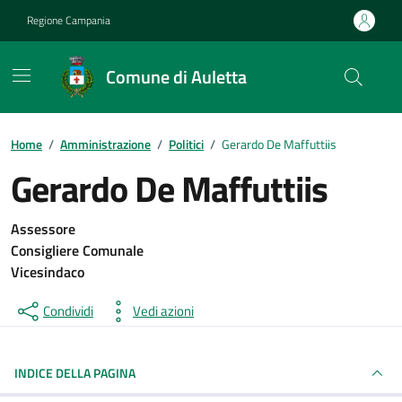
Vai ai contenuti
Vai al footer
Regione Campania
Comune di Auletta
Home
/
Amministrazione
/
Politici
/
Gerardo De Maffuttiis
Gerardo De Maffuttiis
Assessore
Consigliere Comunale
Vicesindaco
Condividi
Vedi azioni
INDICE DELLA PAGINA