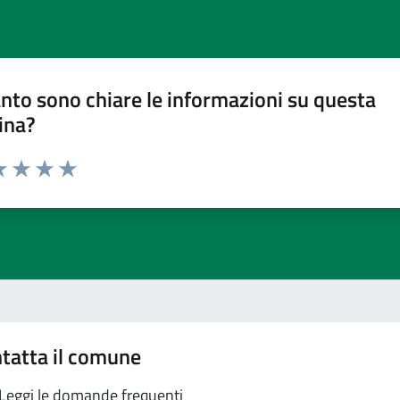
nto sono chiare le informazioni su questa
ina?
a 1 stelle su 5
luta 2 stelle su 5
Valuta 3 stelle su 5
Valuta 4 stelle su 5
Valuta 5 stelle su 5
tatta il comune
Leggi le domande frequenti