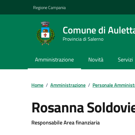
Vai ai contenuti
Vai al footer
Regione Campania
Comune di Aulett
Provincia di Salerno
Amministrazione
Novità
Servizi
Home
/
Amministrazione
/
Personale Amminist
Rosanna Soldovie
Responsabile Area finanziaria