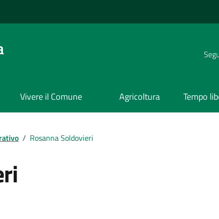
a
Segui
Vivere il Comune
Agricoltura
Tempo lib
rativo
/
Rosanna Soldovieri
ri