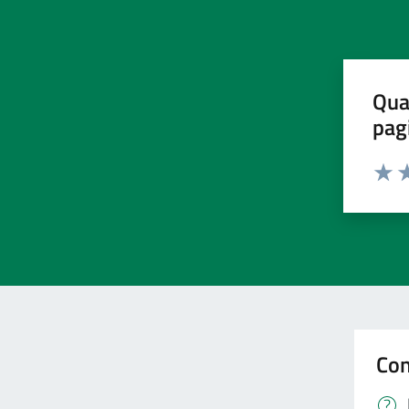
Qua
pag
Valut
Va
Con