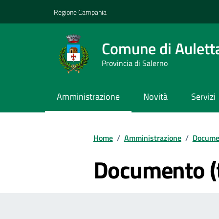
Vai ai contenuti
Vai al footer
Regione Campania
Comune di Aulett
Provincia di Salerno
Amministrazione
Novità
Servizi
Home
/
Amministrazione
/
Documen
Documento (t