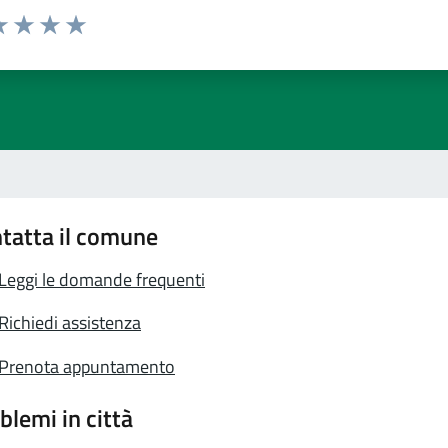
a 1 stelle su 5
luta 2 stelle su 5
Valuta 3 stelle su 5
Valuta 4 stelle su 5
Valuta 5 stelle su 5
tatta il comune
Leggi le domande frequenti
Richiedi assistenza
Prenota appuntamento
blemi in città