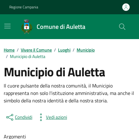
Vai ai contenuti
Vai al footer
Regione Campania
Comune di Auletta
Home
/
Vivere il Comune
/
Luoghi
/
Municipio
/
Municipio di Auletta
Municipio di Auletta
Il cuore pulsante della nostra comunità, il Municipio
rappresenta non solo l'istituzione amministrativa, ma anche il
simbolo della nostra identità e della nostra storia.
Condividi
Vedi azioni
Argomenti